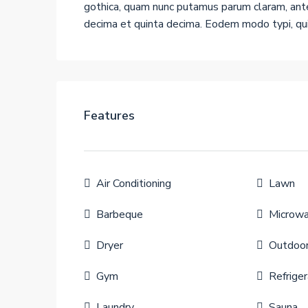
gothica, quam nunc putamus parum claram, ante
decima et quinta decima. Eodem modo typi, qui 
Features
Air Conditioning
Lawn
Barbeque
Microw
Dryer
Outdoo
Gym
Refriger
Laundry
Sauna