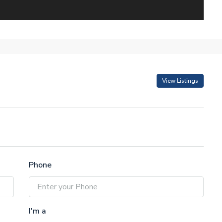
View Listings
Phone
I'm a