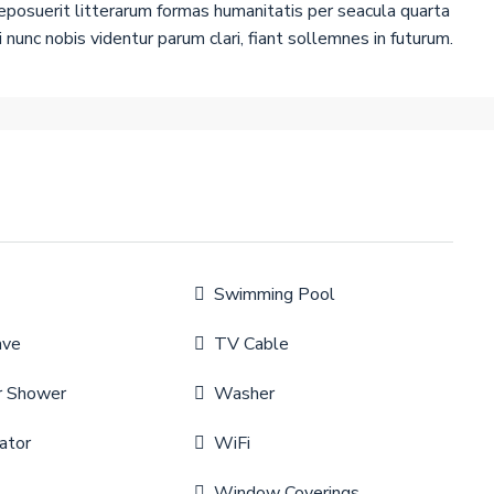
posuerit litterarum formas humanitatis per seacula quarta
nunc nobis videntur parum clari, fiant sollemnes in futurum.
Swimming Pool
ave
TV Cable
r Shower
Washer
ator
WiFi
Window Coverings