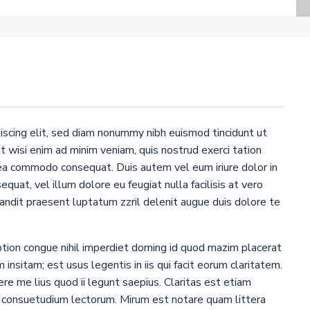
iscing elit, sed diam nonummy nibh euismod tincidunt ut
 wisi enim ad minim veniam, quis nostrud exerci tation
x ea commodo consequat. Duis autem vel eum iriure dolor in
quat, vel illum dolore eu feugiat nulla facilisis at vero
landit praesent luptatum zzril delenit augue duis dolore te
tion congue nihil imperdiet doming id quod mazim placerat
insitam; est usus legentis in iis qui facit eorum claritatem.
e me lius quod ii legunt saepius. Claritas est etiam
 consuetudium lectorum. Mirum est notare quam littera