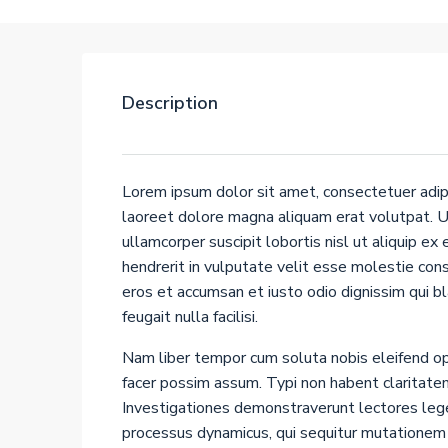
Description
Lorem ipsum dolor sit amet, consectetuer adip
laoreet dolore magna aliquam erat volutpat. Ut
ullamcorper suscipit lobortis nisl ut aliquip e
hendrerit in vulputate velit esse molestie conse
eros et accumsan et iusto odio dignissim qui b
feugait nulla facilisi.
Nam liber tempor cum soluta nobis eleifend op
facer possim assum. Typi non habent claritatem 
Investigationes demonstraverunt lectores leger
processus dynamicus, qui sequitur mutationem