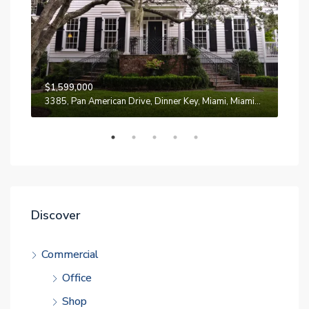
$1,599,000
$4,
3385, Pan American Drive, Dinner Key, Miami, Miami-Dade County, Florida, 33133, United States
243
Discover
Commercial
Office
Shop