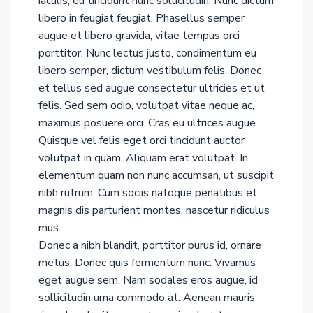
iaculis, eu tincidunt nunc sollicitudin. Nunc dictum
libero in feugiat feugiat. Phasellus semper
augue et libero gravida, vitae tempus orci
porttitor. Nunc lectus justo, condimentum eu
libero semper, dictum vestibulum felis. Donec
et tellus sed augue consectetur ultricies et ut
felis. Sed sem odio, volutpat vitae neque ac,
maximus posuere orci. Cras eu ultrices augue.
Quisque vel felis eget orci tincidunt auctor
volutpat in quam. Aliquam erat volutpat. In
elementum quam non nunc accumsan, ut suscipit
nibh rutrum. Cum sociis natoque penatibus et
magnis dis parturient montes, nascetur ridiculus
mus.
Donec a nibh blandit, porttitor purus id, ornare
metus. Donec quis fermentum nunc. Vivamus
eget augue sem. Nam sodales eros augue, id
sollicitudin urna commodo at. Aenean mauris