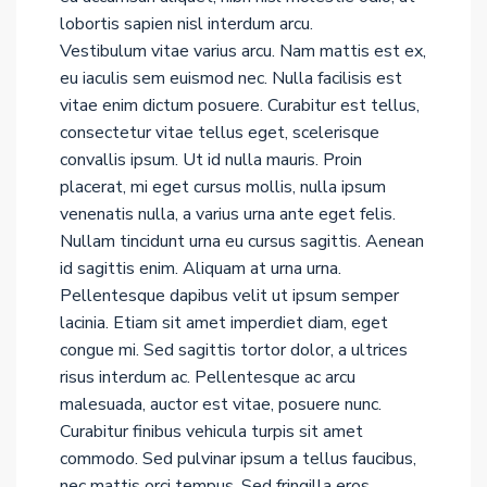
CONTACT
lobortis sapien nisl interdum arcu.
Vestibulum vitae varius arcu. Nam mattis est ex,
eu iaculis sem euismod nec. Nulla facilisis est
GET A QUOTE
vitae enim dictum posuere. Curabitur est tellus,
consectetur vitae tellus eget, scelerisque
convallis ipsum. Ut id nulla mauris. Proin
placerat, mi eget cursus mollis, nulla ipsum
venenatis nulla, a varius urna ante eget felis.
Nullam tincidunt urna eu cursus sagittis. Aenean
id sagittis enim. Aliquam at urna urna.
Pellentesque dapibus velit ut ipsum semper
lacinia. Etiam sit amet imperdiet diam, eget
congue mi. Sed sagittis tortor dolor, a ultrices
risus interdum ac. Pellentesque ac arcu
malesuada, auctor est vitae, posuere nunc.
Curabitur finibus vehicula turpis sit amet
commodo. Sed pulvinar ipsum a tellus faucibus,
nec mattis orci tempus. Sed fringilla eros