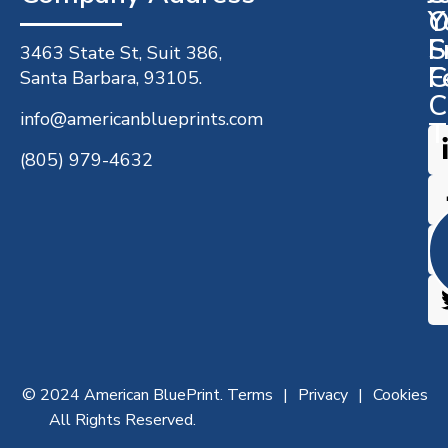
O
Y
S
F
3463 State St, Suit 386,
C
F
Santa Barbara, 93105.
C
info@americanblueprints.com
T
(805) 979-4632
© 2024 American BluePrint.
Terms
Privacy
Cookies
All Rights Reserved.