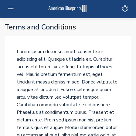
HOME
Terms and Conditions
SERVICES
Lorem ipsum dolor sit amet, consectetur
PROJECTS
adipiscing elit. Quisque ut lacinia ex. Curabitur
iaculis elit lorem, vitae fringilla turpis ultricies
PROJECTS MAP
vel. Mauris pretium fermentum est, eget
tincidunt massa dignissim sed. Donec vulputate
a augue at tincidunt. Fusce scelerisque quam
CONTRACTOR NETWORK
arcu, vitae dictum leo volutpat tempor.
Curabitur commodo vulputate ex id posuere.
ABOUT
Phasellus at condimentum purus. Praesent et
dictum ante. Proin sed ipsum non nisl pretium
STANDARD ADUS
tempus quis et augue. Morbi ullamcorper, dolor
eu accumsan aliquet, nibh nisl molestie odio, at