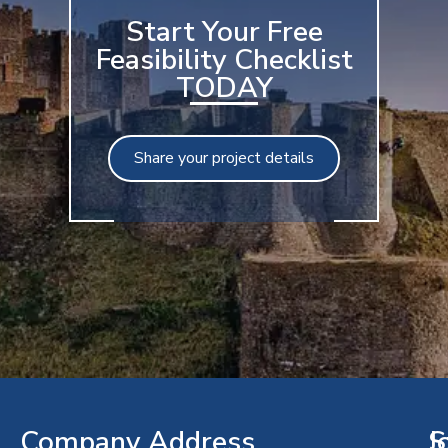
Start Your Free
Feasibility Checklist
TODAY
Share your project details
Company Address​
J
S